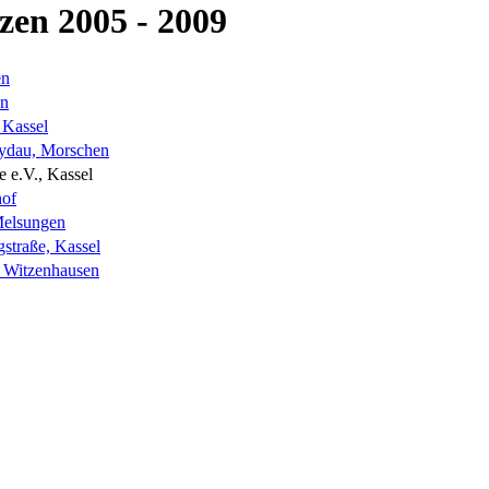
zen 2005 - 2009
en
en
 Kassel
aydau, Morschen
 e.V., Kassel
hof
Melsungen
traße, Kassel
, Witzenhausen